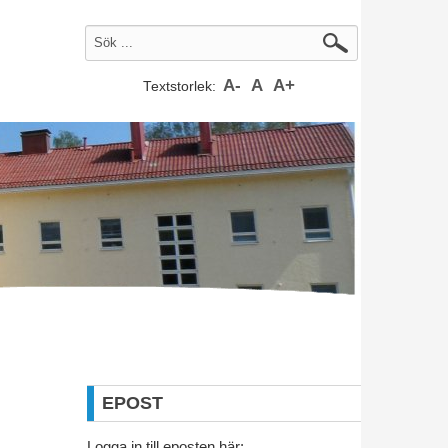
A-
A
A+
Textstorlek:
EPOST
Logga in till eposten här: