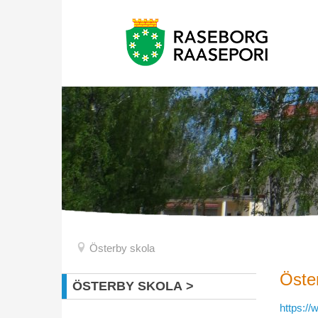
Österby skola
Öste
ÖSTERBY SKOLA
https://