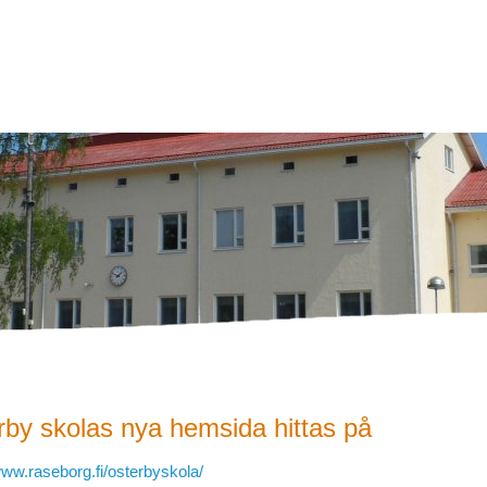
rby skolas nya hemsida hittas på
www.raseborg.fi/osterbyskola/