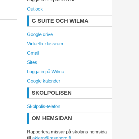
Outlook
G SUITE OCH WILMA
Google drive
Virtuella klassrum
Gmail
Sites
Logga in på Wilma
Google kalender
SKOLPOLISEN
Skolpolis-telefon
OM HEMSIDAN
Rapportera missar på skolans hemsida
till
akjern@raseborg.fi